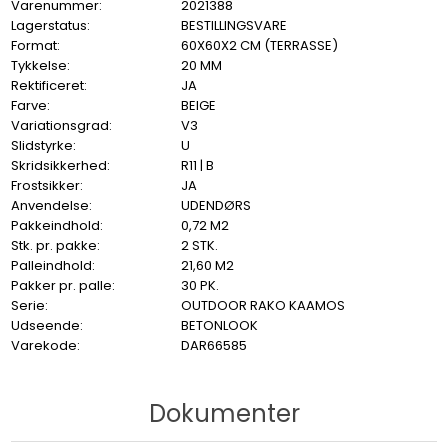
Varenummer:
2021388
Lagerstatus:
BESTILLINGSVARE
Format:
60X60X2 CM (TERRASSE)
Tykkelse:
20 MM
Rektificeret:
JA
Farve:
BEIGE
Variationsgrad:
V3
Slidstyrke:
U
Skridsikkerhed:
R11 | B
Frostsikker:
JA
Anvendelse:
UDENDØRS
Pakkeindhold:
0,72 M2
Stk. pr. pakke:
2 STK.
Palleindhold:
21,60 M2
Pakker pr. palle:
30 PK.
Serie:
OUTDOOR RAKO KAAMOS
Udseende:
BETONLOOK
Varekode:
DAR66585
Dokumenter