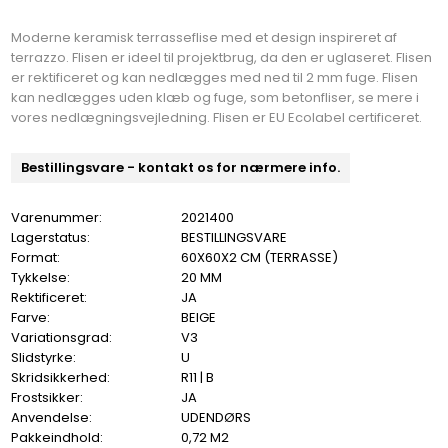
Moderne keramisk terrasseflise med et design inspireret af
terrazzo. Flisen er ideel til projektbrug, da den er uglaseret. Flisen
er rektificeret og kan nedlægges med ned til 2 mm fuge. Flisen
kan nedlægges uden klæb og fuge, som betonfliser, se mere i
vores nedlægningsvejledning. Flisen er EU Ecolabel certificeret.
Bestillingsvare - kontakt os for nærmere info.
Varenummer:
2021400
Lagerstatus:
BESTILLINGSVARE
Format:
60X60X2 CM (TERRASSE)
Tykkelse:
20 MM
Rektificeret:
JA
Farve:
BEIGE
Variationsgrad:
V3
Slidstyrke:
U
Skridsikkerhed:
R11 | B
Frostsikker:
JA
Anvendelse:
UDENDØRS
Pakkeindhold:
0,72 M2