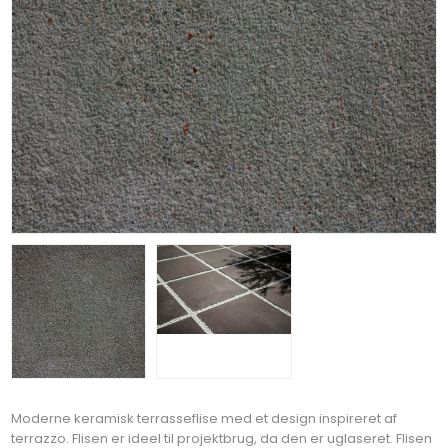
Moderne keramisk terrasseflise med et design inspireret af
terrazzo. Flisen er ideel til projektbrug, da den er uglaseret. Flisen