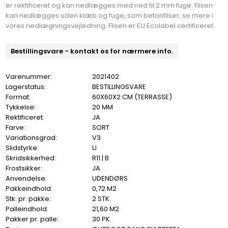
er rektificeret og kan nedlægges med ned til 2 mm fuge. Flisen
kan nedlægges uden klæb og fuge, som betonfliser, se mere i
vores nedlægningsvejledning. Flisen er EU Ecolabel certificeret.
Bestillingsvare - kontakt os for nærmere info.
Varenummer:
2021402
Lagerstatus:
BESTILLINGSVARE
Format:
60X60X2 CM (TERRASSE)
Tykkelse:
20 MM
Rektificeret:
JA
Farve:
SORT
Variationsgrad:
V3
Slidstyrke:
U
Skridsikkerhed:
R11 | B
Frostsikker:
JA
Anvendelse:
UDENDØRS
Pakkeindhold:
0,72 M2
Stk. pr. pakke:
2 STK.
Palleindhold:
21,60 M2
Pakker pr. palle:
30 PK.